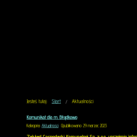
USŁUGI WODOCIĄ
Zakład Gospodarki Komunalnej Sp. z o.o. w Dobr
CZYTAJ WIĘCEJ
Jesteś tutaj:
Start
Aktualności
Komunikat dla m. Błądkowo
Kategoria:
Aktualności
Opublikowano: 29 marzec 2023