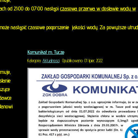
rmuje,
nach od 21:00 do 07:00 nastąpi
czasowa przerwa w dostawie wody w
NE
oże nastąpić czasowe pogorszenie jakości wody. Za powyższe utrud
rej świadczy usługi oczyszczania i odprowadzania ścieków
Komunikat m. Tucze
Kategoria:
Aktualności
Opublikowano: 01 lipiec 2022
rmuje,
tanie
szyce
 dawce
stanowi