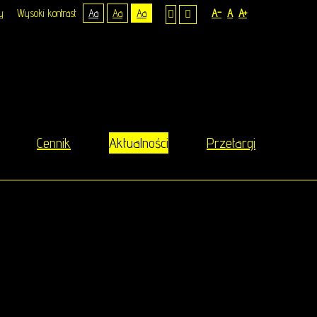
y
Wysoki kontrast
Aa
Aa
Aa
A-
A
A+
Cennik
Aktualności
Przetargi