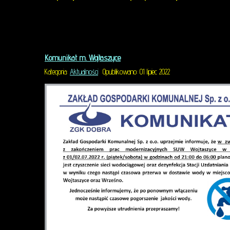
USŁUGI INNE
Zakład Gospodarki Komunalnej Sp. z o.o. świadc
Komunikat m. Wojtaszyce
CZYTAJ WIĘCEJ
Kategoria:
Aktualności
Opublikowano: 01 lipiec 2022