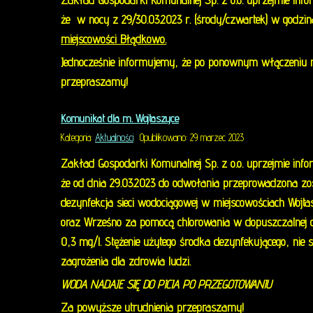
Zakład Gospodarki Komunalnej Sp. z o.o. uprzejmie info
że w nocy z 29/30.03.2023 r. (środy/czwartek) w godzi
USŁUGI KOMUNAL
miejscowości Błądkowo.
Jednocześnie informujemy, że po ponownym włączeniu m
Zakład Gospodarki Komunalnej Sp. z o.o. w Dob
przepraszamy!
CZYTAJ WIĘCEJ
Komunikat dla m. Wojtaszyce
Kategoria:
Aktualności
Opublikowano: 29 marzec 2023
Zakład Gospodarki Komunalnej Sp. z o.o. uprzejmie info
że od dnia 29.03.2023 do odwołania przeprowadzona zos
dezynfekcja sieci wodociągowej w miejscowościach Wojta
oraz Wrześno za pomocą chlorowania w dopuszczalnej
0,3 mg/l. Stężenie użytego środka dezynfekującego, nie 
zagrożenia dla zdrowia ludzi.
WODA NADAJE SIĘ DO PICIA PO PRZEGOTOWANIU
Za powyższe utrudnienia przepraszamy!