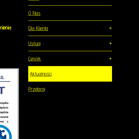
O Nas
nienia
Dla Klienta
Usługi
Cennik
Aktualności
Przetargi