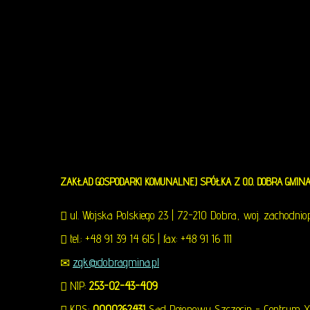
Usługi Wodociągowe
ZAKŁAD
GOSPODARKI KOMUNALNEJ SPÓŁKA Z O.O. DOBRA GMIN
Usługi Inne
ul. Wojska Polskiego 23 | 72-210 Dobra, woj. zachodni
tel.: +48 91 39 14 615 | fax: +48 91 16 111
zgk@dobragmina.pl
NIP:
253-02-43-409
KRS:
0000262431
Sąd Rejonowy Szczecin - Centrum XI