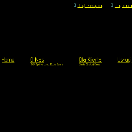
Tryb klasyczny
Tryb nocn
Home
O Nas
Dla Klienta
Usługi
ZGK Spółka z o.o. Dobra Gmina
Strefa Obsługi Klienta