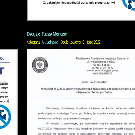
zy usługi w zakresie odsnieżania, zamiatanie chodników itd
Decyzja Tucze Mangan
Kategoria:
Aktualności
Opublikowano: 01 lipiec 2022