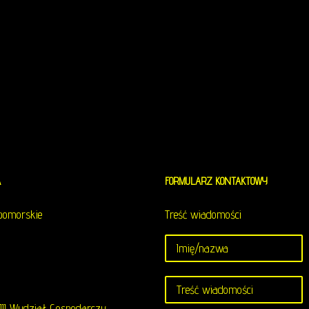
Usługi Komunalne
A
FORMULARZ
KONTAKTOWY
opomorskie
Treść wiadomości
II Wydział Gospodarczy