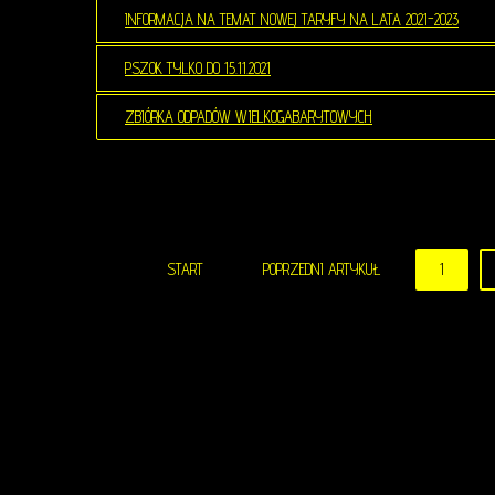
INFORMACJA NA TEMAT NOWEJ TARYFY NA LATA 2021-2023
PSZOK TYLKO DO 15.11.2021
ZBIÓRKA ODPADÓW WIELKOGABARYTOWYCH
START
POPRZEDNI ARTYKUŁ
1